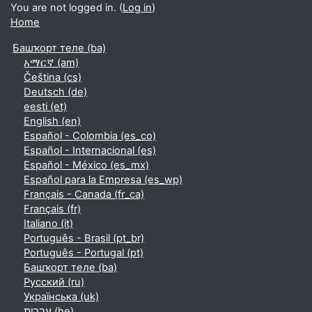
You are not logged in. (
Log in
)
Home
Башҡорт теле ‎(ba)‎
አማርኛ ‎(am)‎
Čeština ‎(cs)‎
Deutsch ‎(de)‎
eesti ‎(et)‎
English ‎(en)‎
Español - Colombia ‎(es_co)‎
Español - Internacional ‎(es)‎
Español - México ‎(es_mx)‎
Español para la Empresa ‎(es_wp)‎
Français - Canada ‎(fr_ca)‎
Français ‎(fr)‎
Italiano ‎(it)‎
Português - Brasil ‎(pt_br)‎
Português - Portugal ‎(pt)‎
Башҡорт теле ‎(ba)‎
Русский ‎(ru)‎
Українська ‎(uk)‎
עברית ‎(he)‎